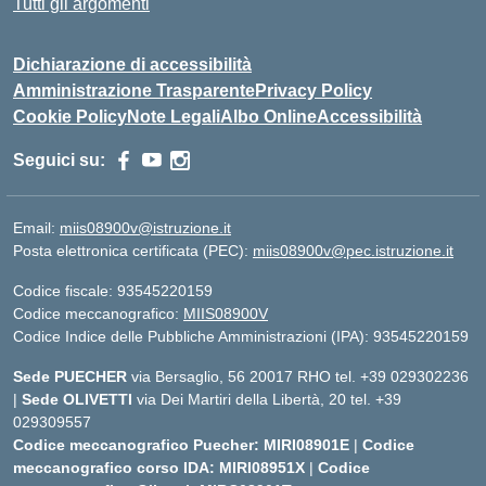
Tutti gli argomenti
Dichiarazione di accessibilità
Amministrazione Trasparente
Privacy Policy
Cookie Policy
Note Legali
Albo Online
Accessibilità
Seguici su:
Email:
miis08900v@istruzione.it
Posta elettronica certificata (PEC):
miis08900v@pec.istruzione.it
Codice fiscale: 93545220159
Codice meccanografico:
MIIS08900V
Codice Indice delle Pubbliche Amministrazioni (IPA): 93545220159
Sede PUECHER
via Bersaglio, 56 20017 RHO tel. +39 029302236
|
Sede OLIVETTI
via Dei Martiri della Libertà, 20 tel. +39
029309557
Codice meccanografico Puecher: MIRI08901E
|
Codice
meccanografico corso IDA: MIRI08951X
|
Codice