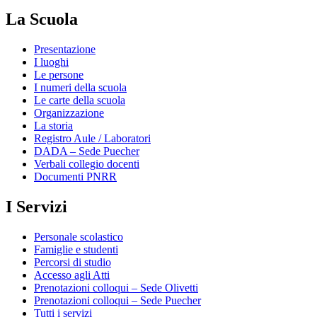
La Scuola
Presentazione
I luoghi
Le persone
I numeri della scuola
Le carte della scuola
Organizzazione
La storia
Registro Aule / Laboratori
DADA – Sede Puecher
Verbali collegio docenti
Documenti PNRR
I Servizi
Personale scolastico
Famiglie e studenti
Percorsi di studio
Accesso agli Atti
Prenotazioni colloqui – Sede Olivetti
Prenotazioni colloqui – Sede Puecher
Tutti i servizi