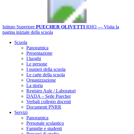
Istituto Superiore
PUECHER OLIVETTI
RHO
— Visita la
pagina iniziale della scuola
Scuola
Panoramica
Presentazione
I luoghi
Le persone
I numeri della scuola
Le carte della scuola
Organizzazione
La storia
Registro Aule / Laboratori
DADA – Sede Puecher
Verbali collegio docenti
Documenti PNRR
Servizi
Panoramica
Personale scolastico
Famiglie e studenti
Percorsi di studio