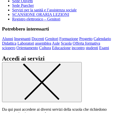
Sede Olivetti
Sede Puecher
Servizi per la sanità e l’assistenza sociale
SCANSIONE ORARIA LEZIONI
Registro elettronico – Genitori
Potrebbero interessarti
Alunni
Insegnanti
Docenti
Genitori
Formazione
Progetto
Calendario
Didattica
Laboratori
assemblea
Aule
Scuola
Offerta formativa
sciopero
Orientamento
Cultura
Educazione
incontro
studenti
Esami
Accedi ai servizi
Da qui puoi accedere ai diversi servizi della scuola che richiedono