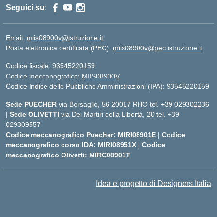
Seguici su:
Email:
miis08900v@istruzione.it
Posta elettronica certificata (PEC):
miis08900v@pec.istruzione.it
Codice fiscale: 93545220159
Codice meccanografico:
MIIS08900V
Codice Indice delle Pubbliche Amministrazioni (IPA): 93545220159
Sede PUECHER
via Bersaglio, 56 20017 RHO tel. +39 029302236
|
Sede OLIVETTI
via Dei Martiri della Libertà, 20 tel. +39
029309557
Codice meccanografico Puecher: MIRI08901E
|
Codice
meccanografico corso IDA: MIRI08951X
|
Codice
meccanografico Olivetti: MIRC08901T
Idea e progetto di Designers Italia