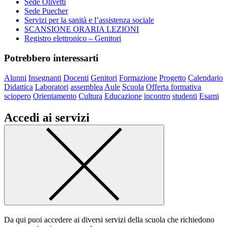
Sede Olivetti
Sede Puecher
Servizi per la sanità e l’assistenza sociale
SCANSIONE ORARIA LEZIONI
Registro elettronico – Genitori
Potrebbero interessarti
Alunni
Insegnanti
Docenti
Genitori
Formazione
Progetto
Calendario
Didattica
Laboratori
assemblea
Aule
Scuola
Offerta formativa
sciopero
Orientamento
Cultura
Educazione
incontro
studenti
Esami
Accedi ai servizi
Da qui puoi accedere ai diversi servizi della scuola che richiedono