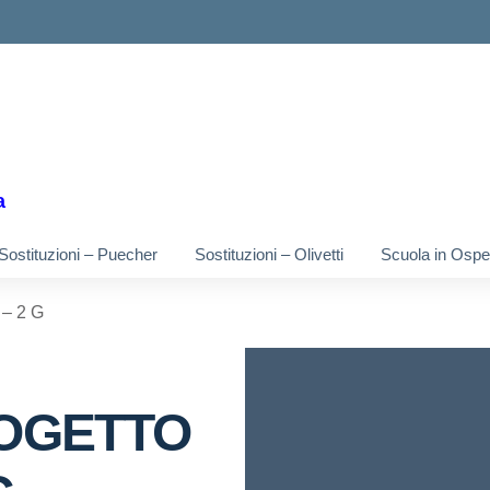
ella scuola
a
Sostituzioni – Puecher
Sostituzioni – Olivetti
Scuola in Osped
– 2 G
OGETTO