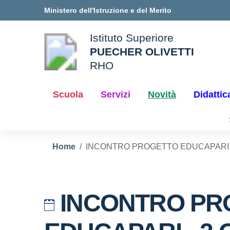
Vai ai contenuti
Vai al menu di navigazione
Vai al footer
Ministero dell'Istruzione e del Merito
Istituto Superiore
PUECHER OLIVETTI
ale della scuola
RHO
— Visita la pagina iniziale d
Scuola
Servizi
Novità
Didattic
Home
INCONTRO PROGETTO EDUCAPARI 
INCONTRO PR