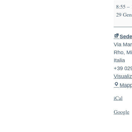
8:55
–
29 Gen
Sede 
Via Mart
Rho
,
Mi
Italia
+39 02
Visuali
Map
iCal
Google