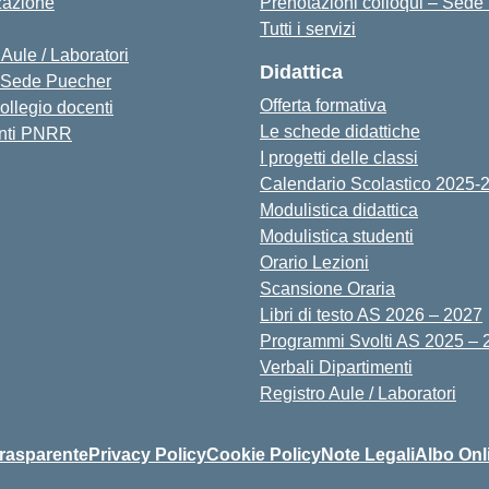
zazione
Prenotazioni colloqui – Sede
Tutti i servizi
 Aule / Laboratori
Didattica
Sede Puecher
Offerta formativa
collegio docenti
Le schede didattiche
nti PNRR
I progetti delle classi
Calendario Scolastico 2025-
Modulistica didattica
Modulistica studenti
Orario Lezioni
Scansione Oraria
Libri di testo AS 2026 – 2027
Programmi Svolti AS 2025 – 
Verbali Dipartimenti
Registro Aule / Laboratori
rasparente
Privacy Policy
Cookie Policy
Note Legali
Albo Onl