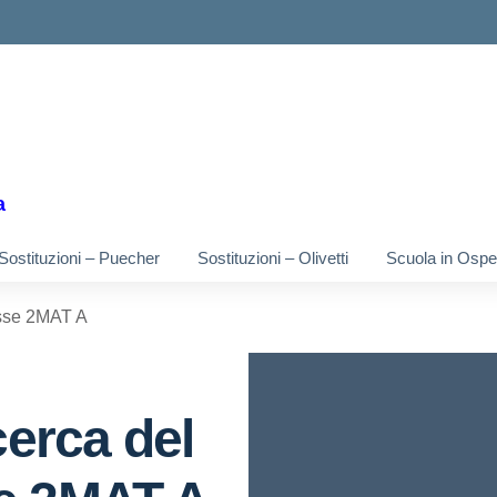
ella scuola
a
Sostituzioni – Puecher
Sostituzioni – Olivetti
Scuola in Osped
asse 2MAT A
cerca del