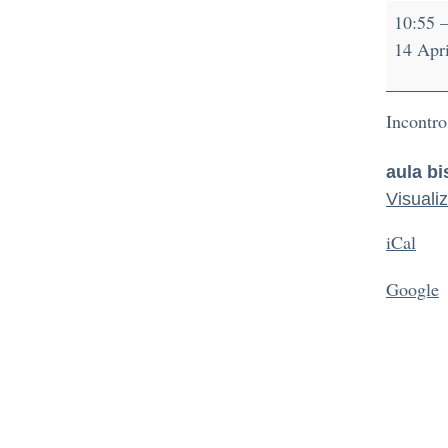
10:55
14 Apr
Incontro
aula bi
Visuali
iCal
Google