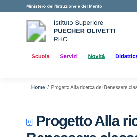
Vai ai contenuti
Vai al menu di navigazione
Vai al footer
Ministero dell'Istruzione e del Merito
Istituto Superiore
PUECHER OLIVETTI
ale della scuola
RHO
— Visita la pagina iniziale d
Scuola
Servizi
Novità
Didattic
Home
Progetto Alla ricerca del Benessere cl
Progetto Alla ri