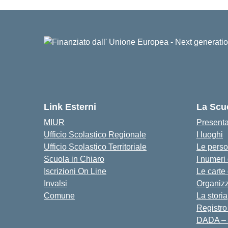
Link Esterni
La Scu
MIUR
Present
Ufficio Scolastico Regionale
I luoghi
Ufficio Scolastico Territoriale
Le pers
Scuola in Chiaro
I numeri
Iscrizioni On Line
Le carte
Invalsi
Organiz
Comune
La storia
Registro
DADA – 