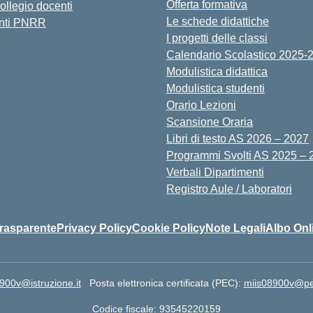
Offerta formativa
collegio docenti
Le schede didattiche
nti PNRR
I progetti delle classi
Calendario Scolastico 2025-
Modulistica didattica
Modulistica studenti
Orario Lezioni
Scansione Oraria
Libri di testo AS 2026 – 2027
Programmi Svolti AS 2025 – 
Verbali Dipartimenti
Registro Aule / Laboratori
rasparente
Privacy Policy
Cookie Policy
Note Legali
Albo Onl
900v@istruzione.it
Posta elettronica certificata (PEC):
miis08900v@pec.
Codice fiscale: 93545220159