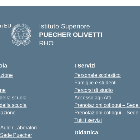
Istituto Superiore
PUECHER OLIVETTI
RHO
— Visita la pagina iniziale della s
ola
I Servizi
azione
Personale scolastico
Famiglie e studenti
one
Percorsi di studio
 della scuola
Accesso agli Atti
 della scuola
Prenotazioni colloqui – Sede O
zazione
Prenotazioni colloqui – Sede
Tutti i servizi
 Aule / Laboratori
Didattica
Sede Puecher