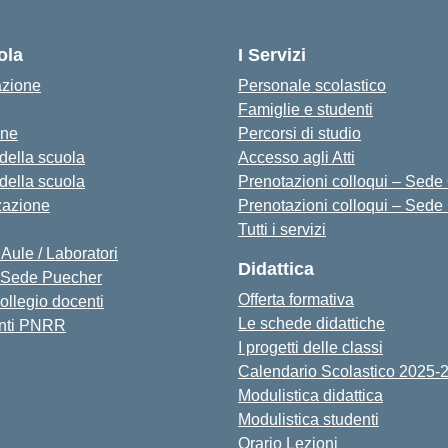
— Visita la pagina iniziale della s
ola
I Servizi
azione
Personale scolastico
Famiglie e studenti
one
Percorsi di studio
 della scuola
Accesso agli Atti
 della scuola
Prenotazioni colloqui – Sede O
zazione
Prenotazioni colloqui – Sede
Tutti i servizi
 Aule / Laboratori
Didattica
Sede Puecher
Offerta formativa
collegio docenti
Le schede didattiche
nti PNRR
I progetti delle classi
Calendario Scolastico 2025-
Modulistica didattica
Modulistica studenti
Orario Lezioni