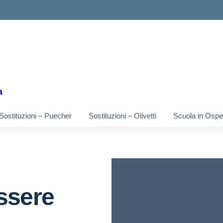
ella scuola
a
Sostituzioni – Puecher
Sostituzioni – Olivetti
Scuola in Osped
ssere