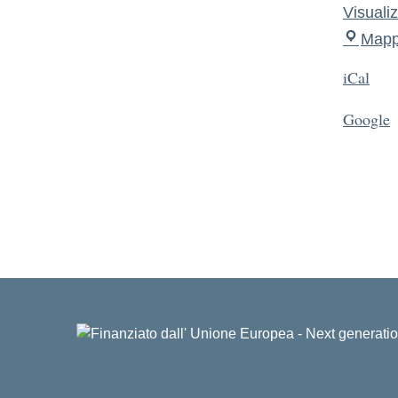
Visuali
Map
iCal
Google