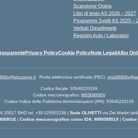
Scansione Oraria
Libri di testo AS 2026 – 2027
Programmi Svolti AS 2025 – 
Verbali Dipartimenti
Registro Aule / Laboratori
rasparente
Privacy Policy
Cookie Policy
Note Legali
Albo Onl
900v@istruzione.it
Posta elettronica certificata (PEC):
miis08900v@pec.
Codice fiscale: 93545220159
Codice meccanografico:
MIIS08900V
Codice Indice delle Pubbliche Amministrazioni (IPA): 93545220159
 56 20017 RHO tel. +39 029302236 |
Sede OLIVETTI
via Dei Martiri de
I08901E
|
Codice meccanografico corso IDA: MIRI08951X
|
Codice