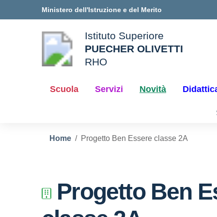
Vai ai contenuti
Vai al menu di navigazione
Vai al footer
Ministero dell'Istruzione e del Merito
Istituto Superiore
PUECHER OLIVETTI
ale della scuola
RHO
— Visita la pagina iniziale d
Scuola
Servizi
Novità
Didattic
Home
Progetto Ben Essere classe 2A
Progetto Ben E