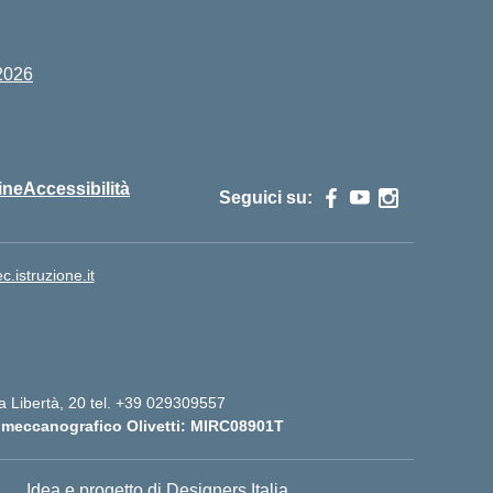
2026
ine
Accessibilità
Seguici su:
istruzione.it
lla Libertà, 20 tel. +39 029309557
 meccanografico Olivetti: MIRC08901T
Idea e progetto di Designers Italia