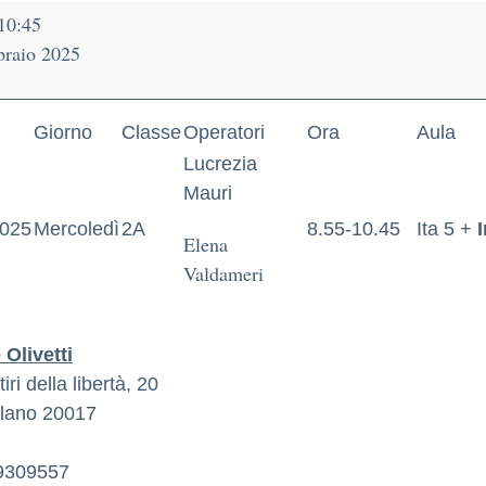
10:45
braio 2025
Giorno
Classe
Operatori
Ora
Aula
Lucrezia
Mauri
2025
Mercoledì
2A
8.55-10.45
Ita 5 +
Elena
Valdameri
Olivetti
iri della libertà, 20
lano
20017
9309557