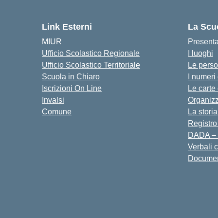
Link Esterni
La Scu
MIUR
Present
Ufficio Scolastico Regionale
I luoghi
Ufficio Scolastico Territoriale
Le pers
Scuola in Chiaro
I numeri
Iscrizioni On Line
Le carte
Invalsi
Organiz
Comune
La storia
Registro
DADA – 
Verbali 
Docume