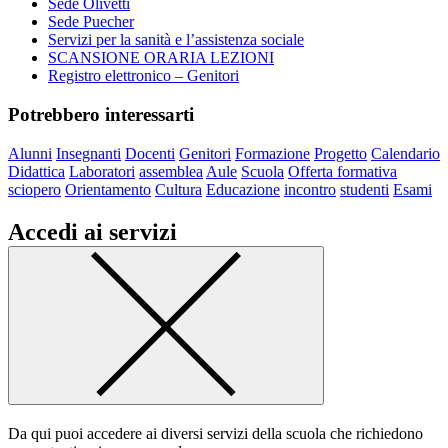
Sede Olivetti
Sede Puecher
Servizi per la sanità e l’assistenza sociale
SCANSIONE ORARIA LEZIONI
Registro elettronico – Genitori
Potrebbero interessarti
Alunni
Insegnanti
Docenti
Genitori
Formazione
Progetto
Calendario
Didattica
Laboratori
assemblea
Aule
Scuola
Offerta formativa
sciopero
Orientamento
Cultura
Educazione
incontro
studenti
Esami
Accedi ai servizi
Da qui puoi accedere ai diversi servizi della scuola che richiedono