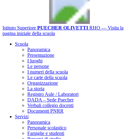
Istituto Superiore
PUECHER OLIVETTI
RHO
— Visita la
pagina iniziale della scuola
Scuola
Panoramica
Presentazione
I luoghi
Le persone
I numeri della scuola
Le carte della scuola
Organizzazione
La storia
Registro Aule / Laboratori
DADA – Sede Puecher
Verbali collegio docenti
Documenti PNRR
Servizi
Panoramica
Personale scolastico
Famiglie e studenti
Percorsi di studio