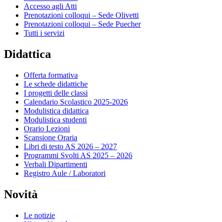
Accesso agli Atti
Prenotazioni colloqui – Sede Olivetti
Prenotazioni colloqui – Sede Puecher
Tutti i servizi
Didattica
Offerta formativa
Le schede didattiche
I progetti delle classi
Calendario Scolastico 2025-2026
Modulistica didattica
Modulistica studenti
Orario Lezioni
Scansione Oraria
Libri di testo AS 2026 – 2027
Programmi Svolti AS 2025 – 2026
Verbali Dipartimenti
Registro Aule / Laboratori
Novità
Le notizie