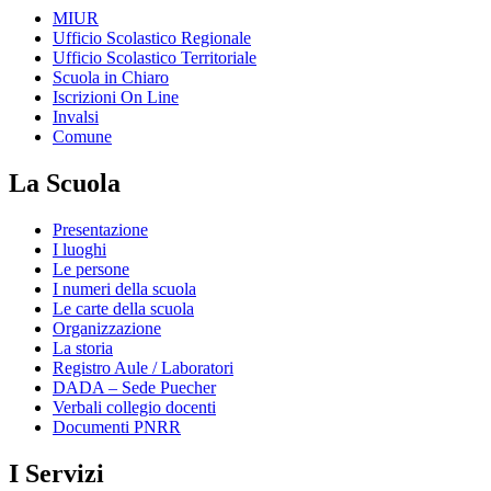
MIUR
Ufficio Scolastico Regionale
Ufficio Scolastico Territoriale
Scuola in Chiaro
Iscrizioni On Line
Invalsi
Comune
La Scuola
Presentazione
I luoghi
Le persone
I numeri della scuola
Le carte della scuola
Organizzazione
La storia
Registro Aule / Laboratori
DADA – Sede Puecher
Verbali collegio docenti
Documenti PNRR
I Servizi