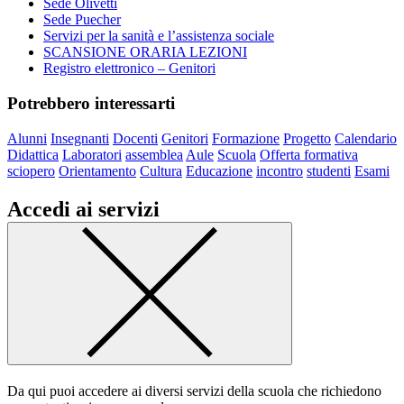
Sede Olivetti
Sede Puecher
Servizi per la sanità e l’assistenza sociale
SCANSIONE ORARIA LEZIONI
Registro elettronico – Genitori
Potrebbero interessarti
Alunni
Insegnanti
Docenti
Genitori
Formazione
Progetto
Calendario
Didattica
Laboratori
assemblea
Aule
Scuola
Offerta formativa
sciopero
Orientamento
Cultura
Educazione
incontro
studenti
Esami
Accedi ai servizi
Da qui puoi accedere ai diversi servizi della scuola che richiedono