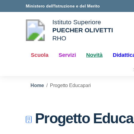
Vai ai contenuti
Vai al menu di navigazione
Vai al footer
Ministero dell'Istruzione e del Merito
Istituto Superiore
PUECHER OLIVETTI
ale della scuola
RHO
— Visita la pagina iniziale d
Scuola
Servizi
Novità
Didattic
Home
Progetto Educapari
Progetto Educa