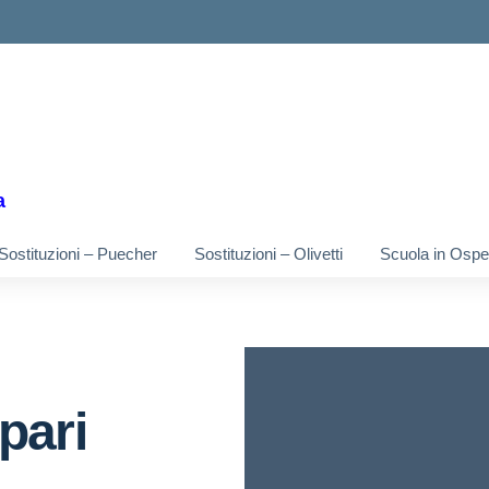
ella scuola
a
Sostituzioni – Puecher
Sostituzioni – Olivetti
Scuola in Osped
pari