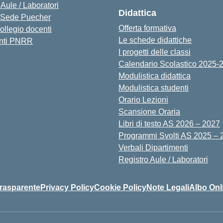
 Aule / Laboratori
Didattica
Sede Puecher
Offerta formativa
collegio docenti
Le schede didattiche
nti PNRR
I progetti delle classi
Calendario Scolastico 2025-
Modulistica didattica
Modulistica studenti
Orario Lezioni
Scansione Oraria
Libri di testo AS 2026 – 2027
Programmi Svolti AS 2025 – 
Verbali Dipartimenti
Registro Aule / Laboratori
rasparente
Privacy Policy
Cookie Policy
Note Legali
Albo Onl