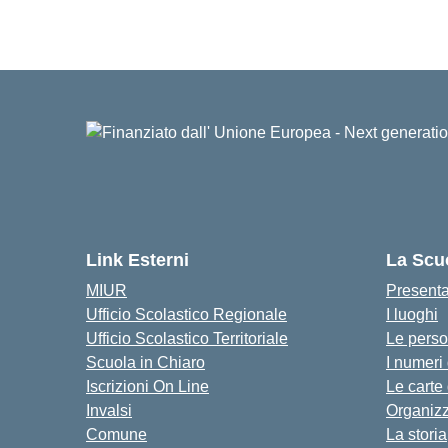
Link Esterni
La Scu
MIUR
Present
Ufficio Scolastico Regionale
I luoghi
Ufficio Scolastico Territoriale
Le pers
Scuola in Chiaro
I numeri
Iscrizioni On Line
Le carte
Invalsi
Organiz
Comune
La storia