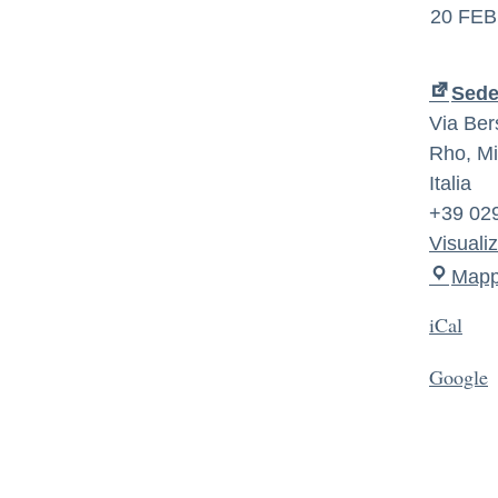
20 FEB
Sede
Via Ber
Rho
,
Mi
Italia
+39 02
Visuali
Map
iCal
Google