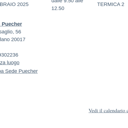
dalle 9.50 alle
BRAIO 2025
TERMICA 2
12.50
 Puecher
saglio, 56
lano
20017
9302236
zza luogo
pa
Sede Puecher
Vedi il calendario