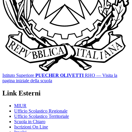
Istituto Superiore
PUECHER OLIVETTI
RHO
— Visita la
pagina iniziale della scuola
Link Esterni
MIUR
Ufficio Scolastico Regionale
Ufficio Scolastico Territoriale
Scuola in Chiaro
Iscrizioni On Line