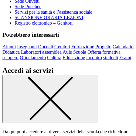
Sede Olivetti
Sede Puecher
Servizi per la sanità e l’assistenza sociale
SCANSIONE ORARIA LEZIONI
Registro elettronico – Genitori
Potrebbero interessarti
Alunni
Insegnanti
Docenti
Genitori
Formazione
Progetto
Calendario
Didattica
Laboratori
assemblea
Aule
Scuola
Offerta formativa
sciopero
Orientamento
Cultura
Educazione
incontro
studenti
Esami
Accedi ai servizi
Da qui puoi accedere ai diversi servizi della scuola che richiedono