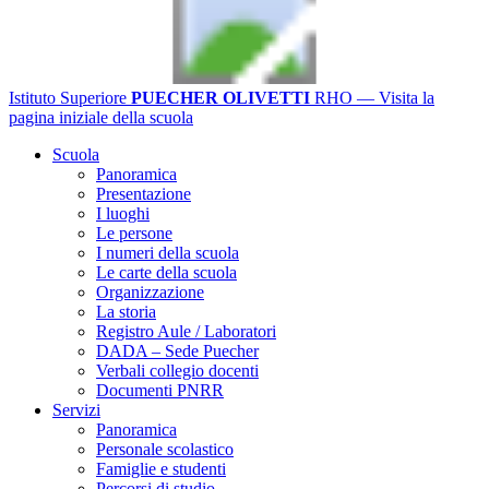
Istituto Superiore
PUECHER OLIVETTI
RHO
— Visita la
pagina iniziale della scuola
Scuola
Panoramica
Presentazione
I luoghi
Le persone
I numeri della scuola
Le carte della scuola
Organizzazione
La storia
Registro Aule / Laboratori
DADA – Sede Puecher
Verbali collegio docenti
Documenti PNRR
Servizi
Panoramica
Personale scolastico
Famiglie e studenti
Percorsi di studio