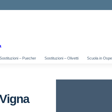
ella scuola
a
Sostituzioni – Puecher
Sostituzioni – Olivetti
Scuola in Osped
 Vigna