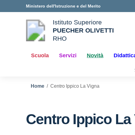
Vai ai contenuti
Vai al menu di navigazione
Vai al footer
Ministero dell'Istruzione e del Merito
Istituto Superiore
PUECHER OLIVETTI
ale della scuola
RHO
— Visita la pagina iniziale d
Scuola
Servizi
Novità
Didattic
Home
Centro Ippico La Vigna
Centro Ippico La