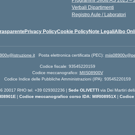
Programmi Svolti AS 2025 – 
Verbali Dipartimenti
Registro Aule / Laboratori
rasparente
Privacy Policy
Cookie Policy
Note Legali
Albo Onl
900v@istruzione.it
Posta elettronica certificata (PEC):
miis08900v@pec.
Codice fiscale: 93545220159
Codice meccanografico:
MIIS08900V
Codice Indice delle Pubbliche Amministrazioni (IPA): 93545220159
 56 20017 RHO tel. +39 029302236 |
Sede OLIVETTI
via Dei Martiri de
I08901E
|
Codice meccanografico corso IDA: MIRI08951X
|
Codice