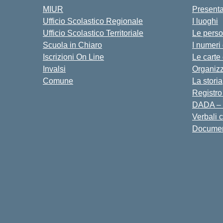
MIUR
Present
Ufficio Scolastico Regionale
I luoghi
Ufficio Scolastico Territoriale
Le pers
Scuola in Chiaro
I numeri
Iscrizioni On Line
Le carte
Invalsi
Organiz
Comune
La storia
Registro
DADA – 
Verbali 
Docume