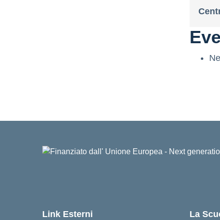
Cent
Eve
Ne
Link Esterni
La Scu