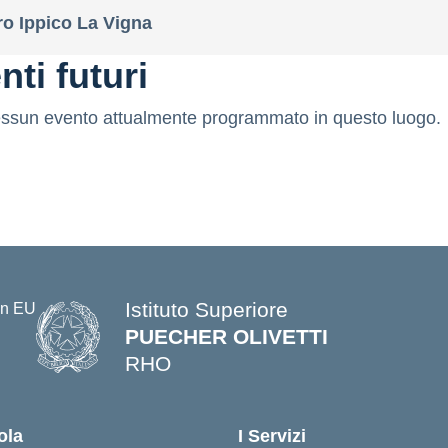
ro Ippico La Vigna
nti futuri
ssun evento attualmente programmato in questo luogo.
Istituto Superiore
PUECHER OLIVETTI
RHO
— Visita la pagina iniziale della s
ola
I Servizi