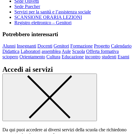
Sede Olivetti
Sede Puecher
Servizi per la sanità e l’assistenza sociale
SCANSIONE ORARIA LEZIONI
Registro elettronico – Genitori
Potrebbero interessarti
Alunni
Insegnanti
Docenti
Genitori
Formazione
Progetto
Calendario
Didattica
Laboratori
assemblea
Aule
Scuola
Offerta formativa
sciopero
Orientamento
Cultura
Educazione
incontro
studenti
Esami
Accedi ai servizi
Da qui puoi accedere ai diversi servizi della scuola che richiedono