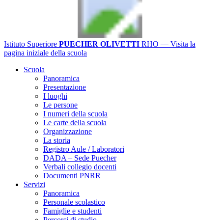
Istituto Superiore
PUECHER OLIVETTI
RHO
— Visita la
pagina iniziale della scuola
Scuola
Panoramica
Presentazione
I luoghi
Le persone
I numeri della scuola
Le carte della scuola
Organizzazione
La storia
Registro Aule / Laboratori
DADA – Sede Puecher
Verbali collegio docenti
Documenti PNRR
Servizi
Panoramica
Personale scolastico
Famiglie e studenti
Percorsi di studio