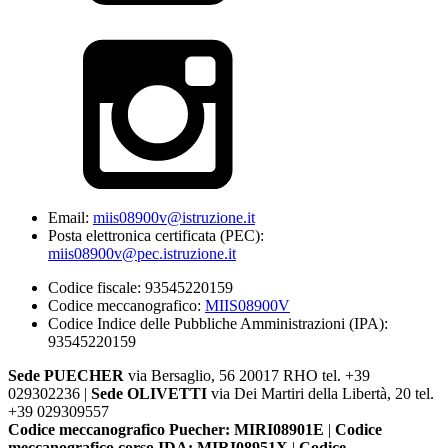
Email:
miis08900v@istruzione.it
Posta elettronica certificata (PEC):
miis08900v@pec.istruzione.it
Codice fiscale: 93545220159
Codice meccanografico:
MIIS08900V
Codice Indice delle Pubbliche Amministrazioni (IPA):
93545220159
Sede PUECHER
via Bersaglio, 56 20017 RHO tel. +39
029302236 |
Sede OLIVETTI
via Dei Martiri della Libertà, 20 tel.
+39 029309557
Codice meccanografico Puecher: MIRI08901E
|
Codice
meccanografico corso IDA: MIRI08951X
|
Codice