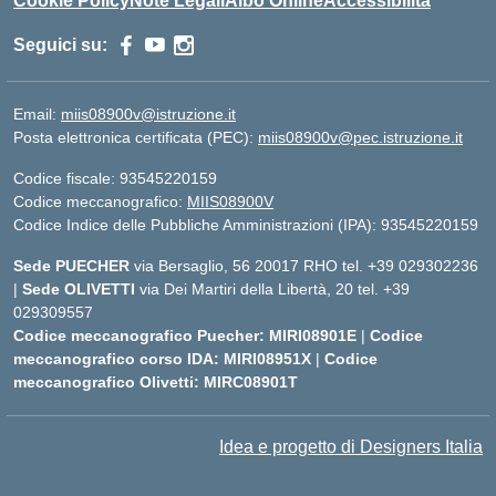
Cookie Policy
Note Legali
Albo Online
Accessibilità
Seguici su:
Email:
miis08900v@istruzione.it
Posta elettronica certificata (PEC):
miis08900v@pec.istruzione.it
Codice fiscale: 93545220159
Codice meccanografico:
MIIS08900V
Codice Indice delle Pubbliche Amministrazioni (IPA): 93545220159
Sede PUECHER
via Bersaglio, 56 20017 RHO tel. +39 029302236
|
Sede OLIVETTI
via Dei Martiri della Libertà, 20 tel. +39
029309557
Codice meccanografico Puecher: MIRI08901E
|
Codice
meccanografico corso IDA: MIRI08951X
|
Codice
meccanografico Olivetti: MIRC08901T
Idea e progetto di Designers Italia