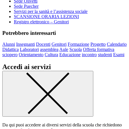
Sede Olivetti
Sede Puecher
Servizi per la sanità e l’assistenza sociale
SCANSIONE ORARIA LEZIONI
Registro elettronico – Genitori
Potrebbero interessarti
Alunni
Insegnanti
Docenti
Genitori
Formazione
Progetto
Calendario
Didattica
Laboratori
assemblea
Aule
Scuola
Offerta formativa
sciopero
Orientamento
Cultura
Educazione
incontro
studenti
Esami
Accedi ai servizi
Da qui puoi accedere ai diversi servizi della scuola che richiedono