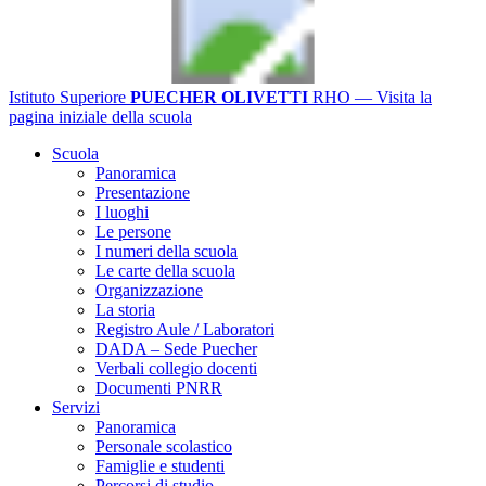
Istituto Superiore
PUECHER OLIVETTI
RHO
— Visita la
pagina iniziale della scuola
Scuola
Panoramica
Presentazione
I luoghi
Le persone
I numeri della scuola
Le carte della scuola
Organizzazione
La storia
Registro Aule / Laboratori
DADA – Sede Puecher
Verbali collegio docenti
Documenti PNRR
Servizi
Panoramica
Personale scolastico
Famiglie e studenti
Percorsi di studio