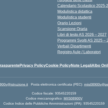
Calendario Scolastico 2025-
Modulistica didattica
Modulistica studenti
Orario Lezioni
Scansione Oraria
Libri di testo AS 2026 – 2027
Programmi Svolti AS 2025 – 
Verbali Dipartimenti
Registro Aule / Laboratori
rasparente
Privacy Policy
Cookie Policy
Note Legali
Albo Onl
900v@istruzione.it
Posta elettronica certificata (PEC):
miis08900v@pec.
Codice fiscale: 93545220159
Codice meccanografico:
MIIS08900V
Codice Indice delle Pubbliche Amministrazioni (IPA): 93545220159