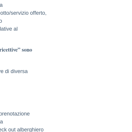
ma
tto/servizio offerto,
o
ative al
ricettive” sono
ve di diversa
i prenotazione
la
eck out alberghiero