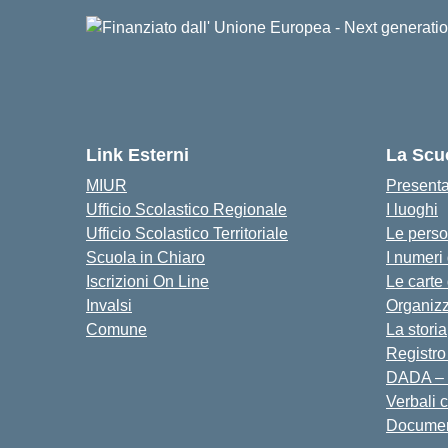
Link Esterni
La Scu
MIUR
Present
Ufficio Scolastico Regionale
I luoghi
Ufficio Scolastico Territoriale
Le pers
Scuola in Chiaro
I numeri
Iscrizioni On Line
Le carte
Invalsi
Organiz
Comune
La storia
Registro
DADA – 
Verbali 
Docume