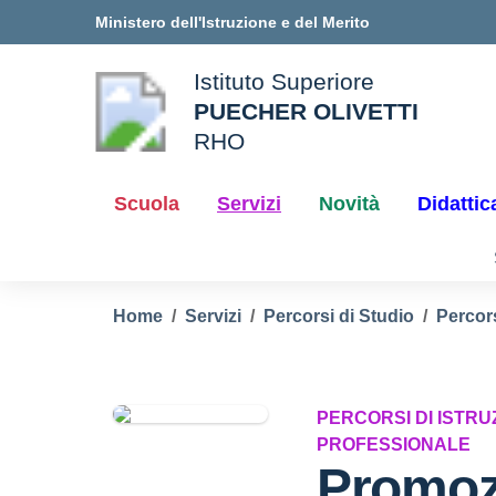
Vai ai contenuti
Vai al menu di navigazione
Vai al footer
Ministero dell'Istruzione e del Merito
Istituto Superiore
PUECHER OLIVETTI
ale della scuola
RHO
— Visita la pagina iniziale d
Scuola
Servizi
Novità
Didattic
Home
Servizi
Percorsi di Studio
Percors
PERCORSI DI ISTR
PROFESSIONALE
Promoz