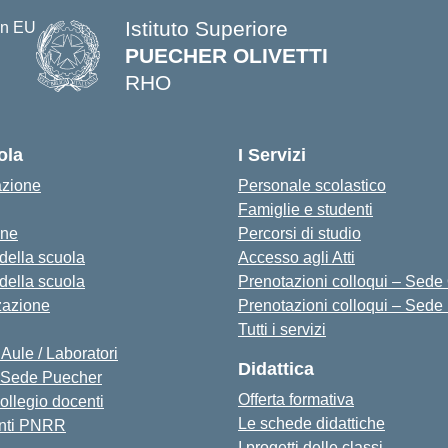
Istituto Superiore
PUECHER OLIVETTI
RHO
— Visita la pagina iniziale della s
ola
I Servizi
azione
Personale scolastico
Famiglie e studenti
one
Percorsi di studio
 della scuola
Accesso agli Atti
 della scuola
Prenotazioni colloqui – Sede O
zazione
Prenotazioni colloqui – Sede
Tutti i servizi
 Aule / Laboratori
Didattica
Sede Puecher
Offerta formativa
collegio docenti
Le schede didattiche
nti PNRR
I progetti delle classi