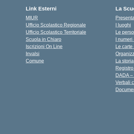
Link Esterni
La Scu
MIUR
Present
Ufficio Scolastico Regionale
I luoghi
Ufficio Scolastico Territoriale
Le pers
Scuola in Chiaro
I numeri
Iscrizioni On Line
Le carte
Invalsi
Organiz
Comune
La storia
Registro
DADA – 
Verbali 
Docume