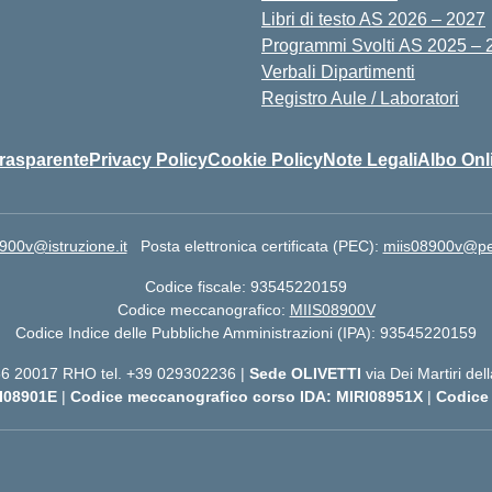
Libri di testo AS 2026 – 2027
Programmi Svolti AS 2025 – 
Verbali Dipartimenti
Registro Aule / Laboratori
rasparente
Privacy Policy
Cookie Policy
Note Legali
Albo Onl
900v@istruzione.it
Posta elettronica certificata (PEC):
miis08900v@pec.
Codice fiscale: 93545220159
Codice meccanografico:
MIIS08900V
Codice Indice delle Pubbliche Amministrazioni (IPA): 93545220159
 56 20017 RHO tel. +39 029302236 |
Sede OLIVETTI
via Dei Martiri de
I08901E
|
Codice meccanografico corso IDA: MIRI08951X
|
Codice