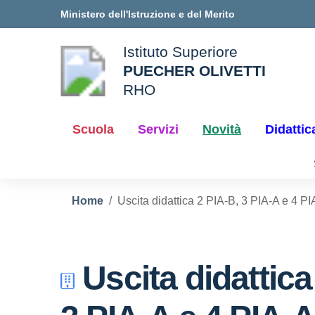
Vai ai contenuti
Vai al menu di navigazione
Vai al footer
Ministero dell'Istruzione e del Merito
Istituto Superiore
PUECHER OLIVETTI
ale della scuola
RHO
— Visita la pagina iniziale d
Scuola
Servizi
Novità
Didattic
Home
Uscita didattica 2 PIA-B, 3 PIA-A e 4 P
Uscita didattica