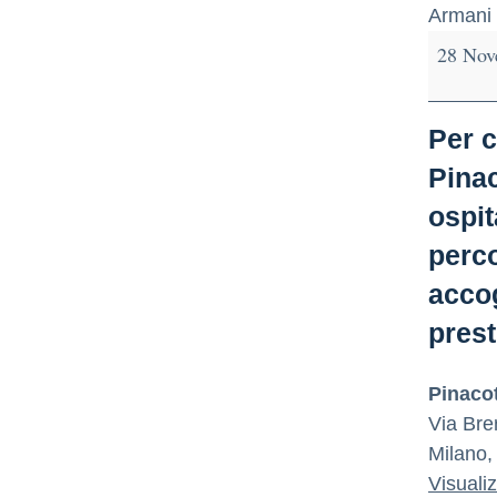
Armani
28 Nov
Per c
Pinac
ospit
perco
accog
prest
Pinacot
Via Bre
Milano
,
Visuali