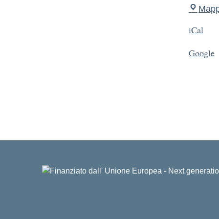
Map
iCal
Google