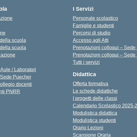
ola
I Servizi
azione
Personale scolastico
Famiglie e studenti
one
Percorsi di studio
 della scuola
Accesso agli Atti
 della scuola
Prenotazioni colloqui – Sede O
zazione
Prenotazioni colloqui – Sede
Tutti i servizi
 Aule / Laboratori
Didattica
Sede Puecher
Offerta formativa
collegio docenti
Le schede didattiche
nti PNRR
I progetti delle classi
Calendario Scolastico 2025-
Modulistica didattica
Modulistica studenti
Orario Lezioni
Scansione Oraria