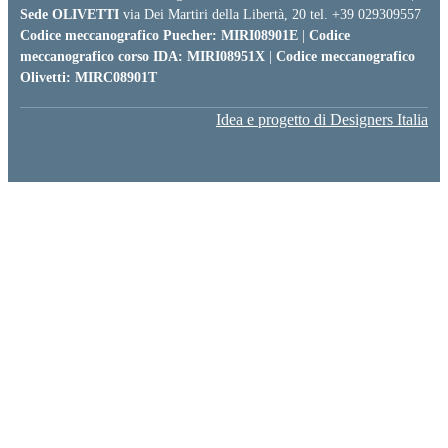
Sede OLIVETTI
via Dei Martiri della Libertà, 20 tel. +39 029309557
Codice meccanografico Puecher: MIRI08901E
|
Codice
meccanografico corso IDA: MIRI08951X
|
Codice meccanografico
Olivetti: MIRC08901T
Idea e progetto di Designers Italia