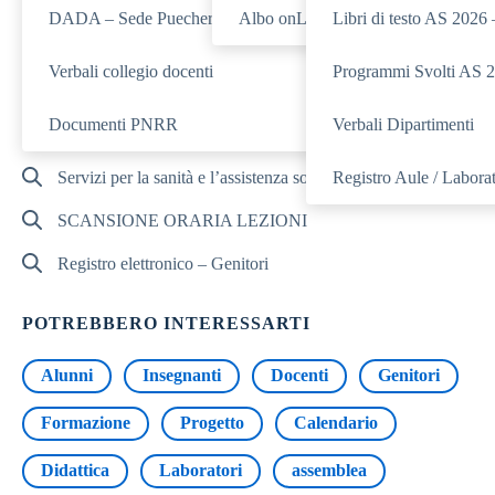
Orario lezioni A.S. 2025/26
DADA – Sede Puecher
Albo onLine
Libri di testo AS 2026
Orario lezioni A.S. 2025/26
Verbali collegio docenti
Programmi Svolti AS 
Sede Olivetti
Documenti PNRR
Verbali Dipartimenti
Sede Puecher
Servizi per la sanità e l’assistenza sociale
Registro Aule / Laborat
SCANSIONE ORARIA LEZIONI
Registro elettronico – Genitori
POTREBBERO INTERESSARTI
Alunni
Insegnanti
Docenti
Genitori
Formazione
Progetto
Calendario
Didattica
Laboratori
assemblea