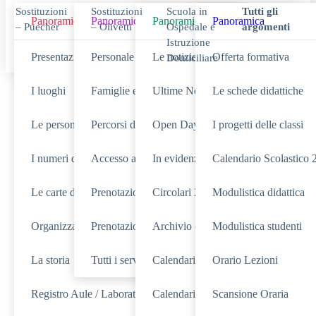
Sostituzioni
Sostituzioni
Scuola in
Tutti gli
Panoramica
Panoramica
Panoramica
Panoramica
– Puecher
– Olivetti
Ospedale e
argomenti
Istruzione
Presentazione
Personale scolastico
Le notizie
Offerta formativa
Domiciliare
I luoghi
Famiglie e studenti
Ultime Novità
Le schede didattiche
Cerca
Le persone
Percorsi di studio
Open Day 2025/26
I progetti delle classi
I numeri della scuola
Accesso agli Atti
In evidenza
Calendario Scolastico
SCUOLA
Cerca nella sezione
Le carte della scuola
Prenotazioni colloqui – Sede Olivetti
Circolari 2025 - 2026
Modulistica didattica
NOVITÀ
SERVIZI
Cerca tra le
Cerca nei
Organizzazione
Prenotazioni colloqui – Sede Puecher
Archivio circolari 2024-2025
Modulistica studenti
TUTTO IL SITO
Cerca in
La storia
Tutti i servizi
Calendario attività docenti
Orario Lezioni
RICERCHE FREQUENTI
Registro Aule / Laboratori
Calendario eventi
Scansione Oraria