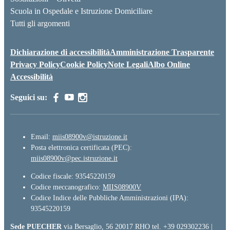
Scuola in Ospedale e Istruzione Domiciliare
Tutti gli argomenti
Dichiarazione di accessibilità
Amministrazione Trasparente
Privacy Policy
Cookie Policy
Note Legali
Albo Online
Accessibilità
Seguici su:
Email:
miis08900v@istruzione.it
Posta elettronica certificata (PEC):
miis08900v@pec.istruzione.it
Codice fiscale: 93545220159
Codice meccanografico:
MIIS08900V
Codice Indice delle Pubbliche Amministrazioni (IPA):
93545220159
Sede PUECHER
via Bersaglio, 56 20017 RHO tel. +39 029302236 |