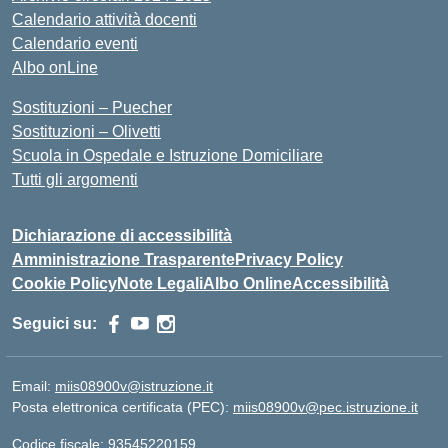
Calendario attività docenti
Calendario eventi
Albo onLine
Sostituzioni – Puecher
Sostituzioni – Olivetti
Scuola in Ospedale e Istruzione Domiciliare
Tutti gli argomenti
Dichiarazione di accessibilità
Amministrazione Trasparente
Privacy Policy
Cookie Policy
Note Legali
Albo Online
Accessibilità
Seguici su:
Email:
miis08900v@istruzione.it
Posta elettronica certificata (PEC):
miis08900v@pec.istruzione.it
Codice fiscale: 93545220159